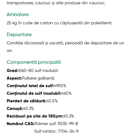
transportoare, cauciuc și alte produse din cauciuc.
Ambalare
25 kg în cutie de carton cu căptușeală din polietilenă.
Depozitare
Condiție răcoroasă și uscată, perioadă de depozitare de un
an.
Componentă principală
Grad
:
IS60-80 sulf insolubil
Aspect
:
Pulbere galbenă
Conținutul total de sulf
:
≥99.5%
Conținutul de sulf insolubil
:
≥60%
Pierderi de căldură
:
≤0.5%
Cenușă
:
≤0.3%
Reziduuri pe sita de 150μm
:
≤0.3%
Numărul CAS:
Polimer sulf: 9035-99-8
Sulf rombic: 7704-34-9